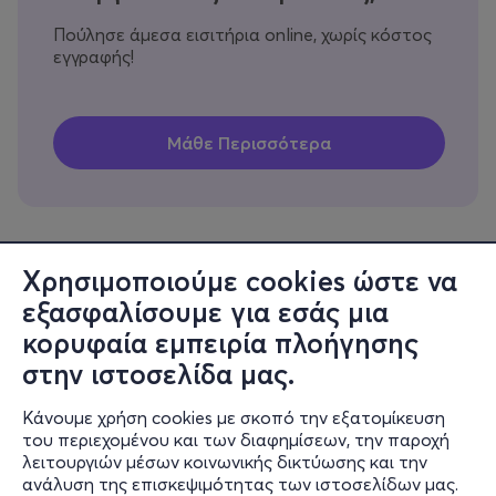
Πούλησε άμεσα εισιτήρια online, χωρίς κόστος
εγγραφής!
Χρησιμοποιούμε cookies ώστε να
εξασφαλίσουμε για εσάς μια
Πληροφορίες
κορυφαία εμπειρία πλοήγησης
Υποστήριξη
στην ιστοσελίδα μας.
Stay Connected
Κάνουμε χρήση cookies με σκοπό την εξατομίκευση
του περιεχομένου και των διαφημίσεων, την παροχή
λειτουργιών μέσων κοινωνικής δικτύωσης και την
ανάλυση της επισκεψιμότητας των ιστοσελίδων μας.
Mobile app