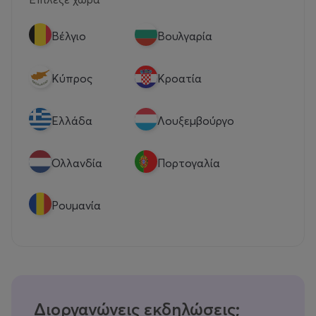
Βέλγιο
Βουλγαρία
Κύπρος
Κροατία
Eλλάδα
Λουξεμβούργο
Ολλανδία
Πορτογαλία
Ρουμανία
Διοργανώνεις εκδηλώσεις;