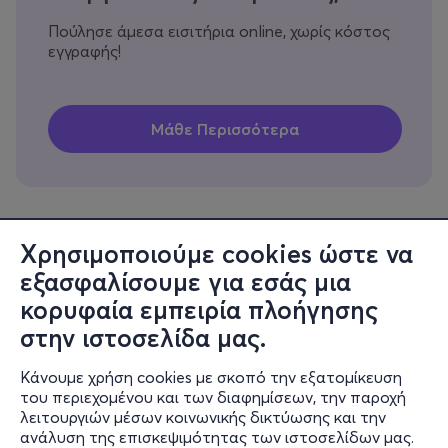
Πούλησε άμεσα εισιτήρια online, χωρίς κόστος
εγγραφής!
Χρησιμοποιούμε cookies ώστε να
εξασφαλίσουμε για εσάς μια
Πληροφορίες
κορυφαία εμπειρία πλοήγησης
Υποστήριξη
στην ιστοσελίδα μας.
Stay Connected
Κάνουμε χρήση cookies με σκοπό την εξατομίκευση
του περιεχομένου και των διαφημίσεων, την παροχή
λειτουργιών μέσων κοινωνικής δικτύωσης και την
ανάλυση της επισκεψιμότητας των ιστοσελίδων μας.
Mobile app