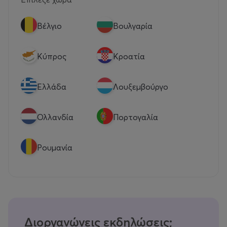
Βέλγιο
Βουλγαρία
Κύπρος
Κροατία
Eλλάδα
Λουξεμβούργο
Ολλανδία
Πορτογαλία
Ρουμανία
Διοργανώνεις εκδηλώσεις;