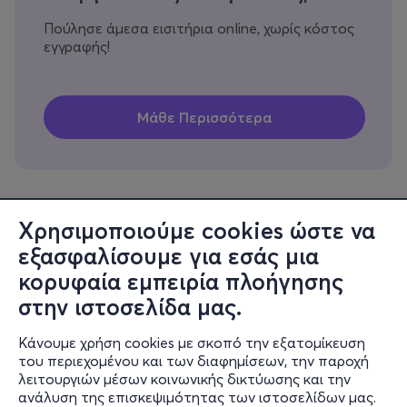
Πούλησε άμεσα εισιτήρια online, χωρίς κόστος
εγγραφής!
Χρησιμοποιούμε cookies ώστε να
εξασφαλίσουμε για εσάς μια
Πληροφορίες
κορυφαία εμπειρία πλοήγησης
Υποστήριξη
στην ιστοσελίδα μας.
Stay Connected
Κάνουμε χρήση cookies με σκοπό την εξατομίκευση
του περιεχομένου και των διαφημίσεων, την παροχή
λειτουργιών μέσων κοινωνικής δικτύωσης και την
ανάλυση της επισκεψιμότητας των ιστοσελίδων μας.
Mobile app