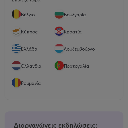
Βέλγιο
Βουλγαρία
Κύπρος
Κροατία
Eλλάδα
Λουξεμβούργο
Ολλανδία
Πορτογαλία
Ρουμανία
Διοργανώνεις εκδηλώσεις;