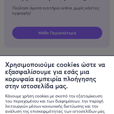
Πούλησε άμεσα εισιτήρια online, χωρίς κόστος
εγγραφής!
Χρησιμοποιούμε cookies ώστε να
εξασφαλίσουμε για εσάς μια
Πληροφορίες
κορυφαία εμπειρία πλοήγησης
Υποστήριξη
στην ιστοσελίδα μας.
Stay Connected
Κάνουμε χρήση cookies με σκοπό την εξατομίκευση
του περιεχομένου και των διαφημίσεων, την παροχή
λειτουργιών μέσων κοινωνικής δικτύωσης και την
ανάλυση της επισκεψιμότητας των ιστοσελίδων μας.
Mobile app