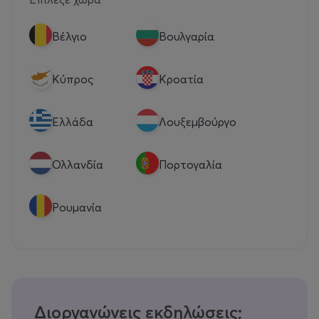
Βέλγιο
Βουλγαρία
Κύπρος
Κροατία
Eλλάδα
Λουξεμβούργο
Ολλανδία
Πορτογαλία
Ρουμανία
Διοργανώνεις εκδηλώσεις;