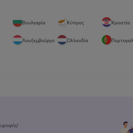
Βουλγαρία
Κύπρος
Κροατία
Λουξεμβούργο
Ολλανδία
Πορτογαλ
γγραφής!