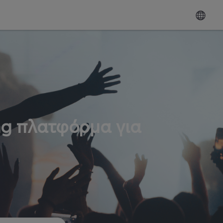
ng πλατφόρμα για
ω