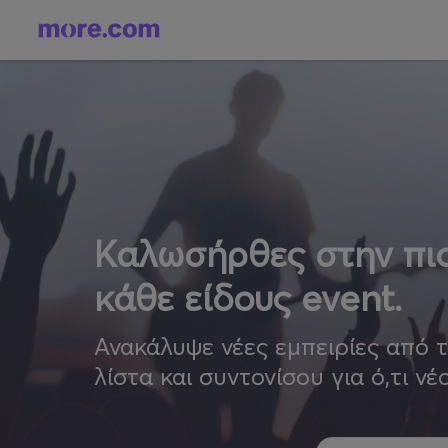
Καλωσήρθες στην πιο
κάθε είδους event.
Ανακάλυψε νέες εμπειρίες από 
λίστα και συντονίσου για ό,τι νέ