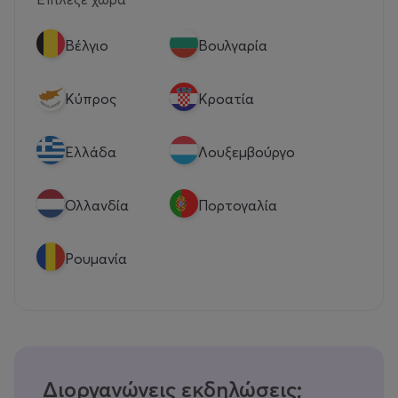
Βέλγιο
Βουλγαρία
Κύπρος
Κροατία
Eλλάδα
Λουξεμβούργο
Ολλανδία
Πορτογαλία
Ρουμανία
Διοργανώνεις εκδηλώσεις;