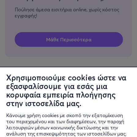
Πούλησε άμεσα εισιτήρια online, χωρίς κόστος
εγγραφής!
Χρησιμοποιούμε cookies ώστε να
εξασφαλίσουμε για εσάς μια
Πληροφορίες
κορυφαία εμπειρία πλοήγησης
Υποστήριξη
στην ιστοσελίδα μας.
Stay Connected
Κάνουμε χρήση cookies με σκοπό την εξατομίκευση
του περιεχομένου και των διαφημίσεων, την παροχή
λειτουργιών μέσων κοινωνικής δικτύωσης και την
ανάλυση της επισκεψιμότητας των ιστοσελίδων μας.
Mobile app