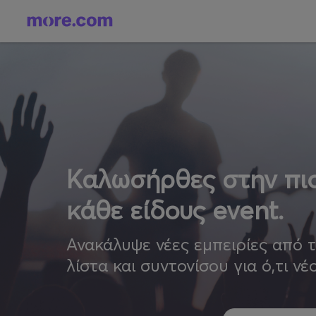
Καλωσήρθες στην πιο
κάθε είδους event.
Ανακάλυψε νέες εμπειρίες από 
λίστα και συντονίσου για ό,τι νέ