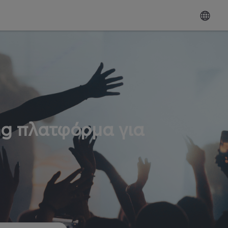
ng πλατφόρμα για
ω