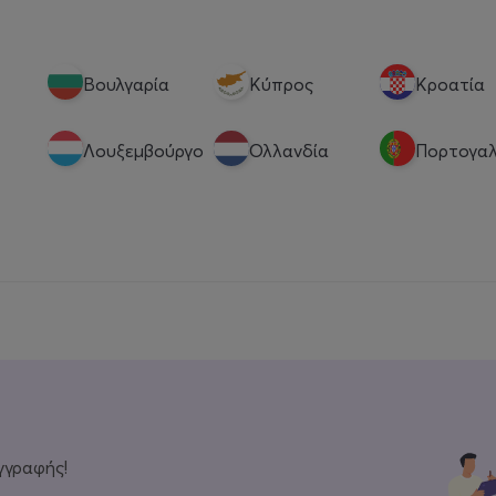
Βουλγαρία
Κύπρος
Κροατία
Λουξεμβούργο
Ολλανδία
Πορτογαλ
γγραφής!