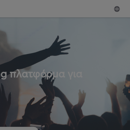
ng πλατφόρμα για
ω