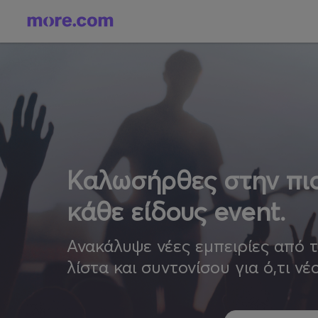
Καλωσήρθες στην πιο
κάθε είδους event.
Ανακάλυψε νέες εμπειρίες από 
λίστα και συντονίσου για ό,τι νέ