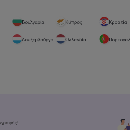
Βουλγαρία
Κύπρος
Κροατία
Λουξεμβούργο
Ολλανδία
Πορτογαλ
γγραφής!