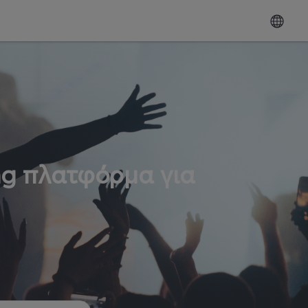
ng πλατφόρμα για
ω