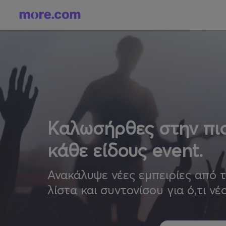
Καλωσήρθες στην πιο
κάθε είδους event.
Ανακάλυψε νέες εμπειρίες από 
λίστα και συντονίσου για ό,τι νέ