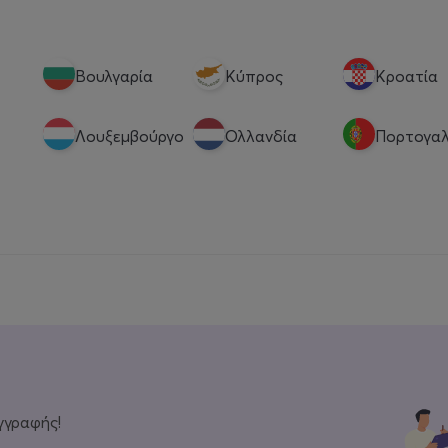
Βουλγαρία
Κύπρος
Κροατία
Λουξεμβούργο
Ολλανδία
Πορτογαλ
γγραφής!