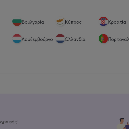
Βουλγαρία
Κύπρος
Κροατία
Λουξεμβούργο
Ολλανδία
Πορτογαλ
γγραφής!