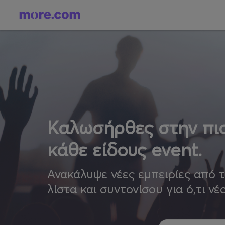
Καλωσήρθες στην πιο
κάθε είδους event.
Ανακάλυψε νέες εμπειρίες από 
λίστα και συντονίσου για ό,τι νέ