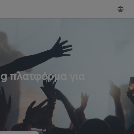
ng πλατφόρμα για
ω