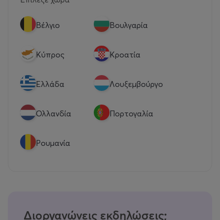
Βέλγιο
Βουλγαρία
Κύπρος
Κροατία
Eλλάδα
Λουξεμβούργο
Ολλανδία
Πορτογαλία
Ρουμανία
Διοργανώνεις εκδηλώσεις;