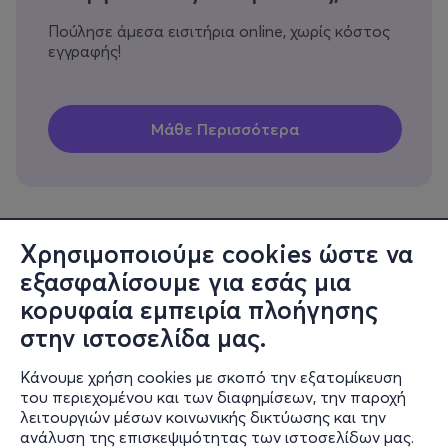
Πούλησε άμεσα εισιτήρια online, χωρίς κόστος
εγγραφής!
Χρησιμοποιούμε cookies ώστε να
εξασφαλίσουμε για εσάς μια
Πληροφορίες
κορυφαία εμπειρία πλοήγησης
Υποστήριξη
στην ιστοσελίδα μας.
Stay Connected
Κάνουμε χρήση cookies με σκοπό την εξατομίκευση
του περιεχομένου και των διαφημίσεων, την παροχή
λειτουργιών μέσων κοινωνικής δικτύωσης και την
ανάλυση της επισκεψιμότητας των ιστοσελίδων μας.
Mobile app