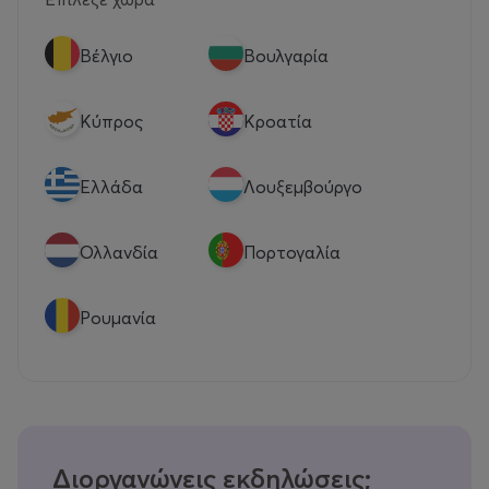
Βέλγιο
Βουλγαρία
Κύπρος
Κροατία
Eλλάδα
Λουξεμβούργο
Ολλανδία
Πορτογαλία
Ρουμανία
Διοργανώνεις εκδηλώσεις;