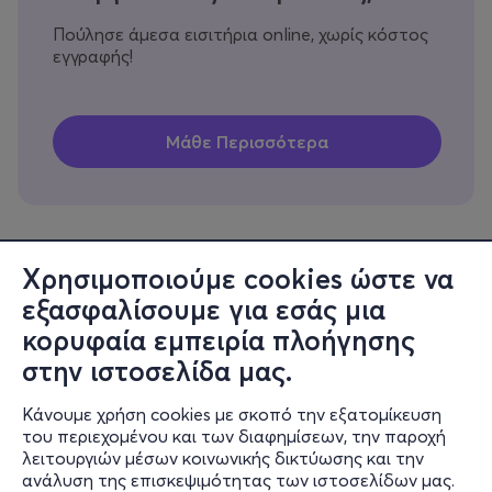
Πούλησε άμεσα εισιτήρια online, χωρίς κόστος
εγγραφής!
Χρησιμοποιούμε cookies ώστε να
εξασφαλίσουμε για εσάς μια
Πληροφορίες
κορυφαία εμπειρία πλοήγησης
Υποστήριξη
στην ιστοσελίδα μας.
Stay Connected
Κάνουμε χρήση cookies με σκοπό την εξατομίκευση
του περιεχομένου και των διαφημίσεων, την παροχή
λειτουργιών μέσων κοινωνικής δικτύωσης και την
ανάλυση της επισκεψιμότητας των ιστοσελίδων μας.
Mobile app