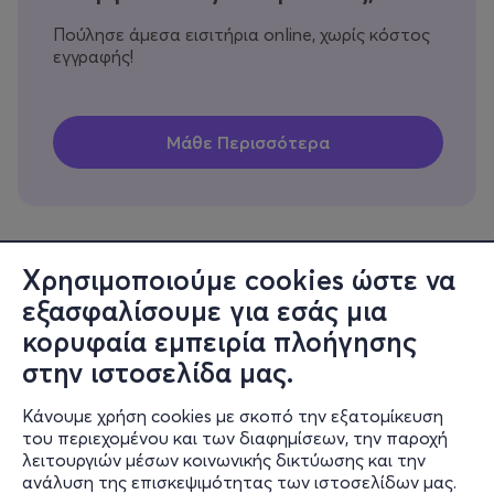
Πούλησε άμεσα εισιτήρια online, χωρίς κόστος
εγγραφής!
Χρησιμοποιούμε cookies ώστε να
εξασφαλίσουμε για εσάς μια
Πληροφορίες
κορυφαία εμπειρία πλοήγησης
Υποστήριξη
στην ιστοσελίδα μας.
Stay Connected
Κάνουμε χρήση cookies με σκοπό την εξατομίκευση
του περιεχομένου και των διαφημίσεων, την παροχή
λειτουργιών μέσων κοινωνικής δικτύωσης και την
ανάλυση της επισκεψιμότητας των ιστοσελίδων μας.
Mobile app