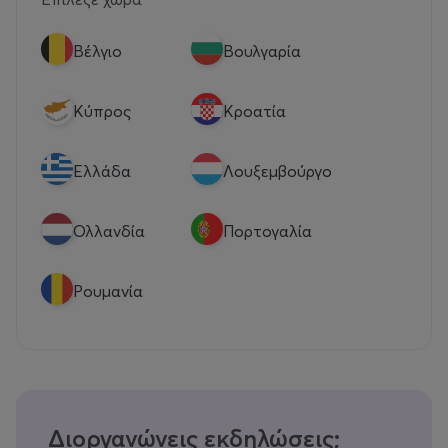
Βέλγιο
Βουλγαρία
Κύπρος
Κροατία
Eλλάδα
Λουξεμβούργο
Ολλανδία
Πορτογαλία
Ρουμανία
Διοργανώνεις εκδηλώσεις;