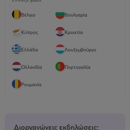
Βέλγιο
Βουλγαρία
Κύπρος
Κροατία
Eλλάδα
Λουξεμβούργο
Ολλανδία
Πορτογαλία
Ρουμανία
Διοργανώνεις εκδηλώσεις;