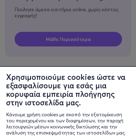
Πούλησε άμεσα εισιτήρια online, χωρίς κόστος
εγγραφής!
Χρησιμοποιούμε cookies ώστε να
εξασφαλίσουμε για εσάς μια
Πληροφορίες
κορυφαία εμπειρία πλοήγησης
Υποστήριξη
στην ιστοσελίδα μας.
Stay Connected
Κάνουμε χρήση cookies με σκοπό την εξατομίκευση
του περιεχομένου και των διαφημίσεων, την παροχή
λειτουργιών μέσων κοινωνικής δικτύωσης και την
ανάλυση της επισκεψιμότητας των ιστοσελίδων μας.
Mobile app