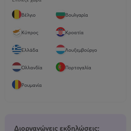
Βέλγιο
Βουλγαρία
Κύπρος
Κροατία
Eλλάδα
Λουξεμβούργο
Ολλανδία
Πορτογαλία
Ρουμανία
Διοργανώνεις εκδηλώσεις;