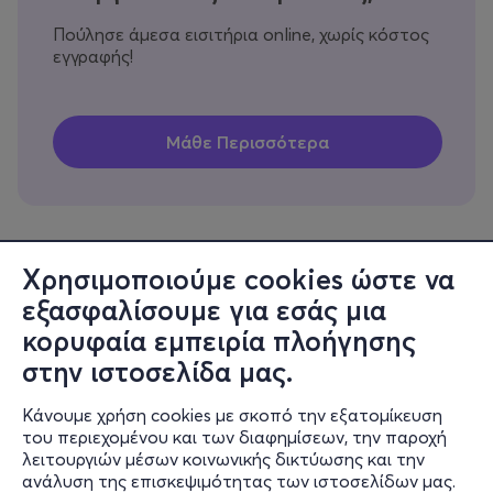
Πούλησε άμεσα εισιτήρια online, χωρίς κόστος
εγγραφής!
Χρησιμοποιούμε cookies ώστε να
εξασφαλίσουμε για εσάς μια
Πληροφορίες
κορυφαία εμπειρία πλοήγησης
Υποστήριξη
στην ιστοσελίδα μας.
Stay Connected
Κάνουμε χρήση cookies με σκοπό την εξατομίκευση
του περιεχομένου και των διαφημίσεων, την παροχή
λειτουργιών μέσων κοινωνικής δικτύωσης και την
ανάλυση της επισκεψιμότητας των ιστοσελίδων μας.
Mobile app