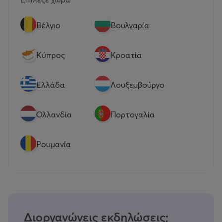
Βέλγιο
Βουλγαρία
Κύπρος
Κροατία
Eλλάδα
Λουξεμβούργο
Ολλανδία
Πορτογαλία
Ρουμανία
Διοργανώνεις εκδηλώσεις;