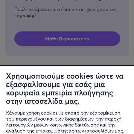
Πούλησε άμεσα εισιτήρια online, χωρίς κόστος
εγγραφής!
Χρησιμοποιούμε cookies ώστε να
εξασφαλίσουμε για εσάς μια
Πληροφορίες
κορυφαία εμπειρία πλοήγησης
Υποστήριξη
στην ιστοσελίδα μας.
Stay Connected
Κάνουμε χρήση cookies με σκοπό την εξατομίκευση
του περιεχομένου και των διαφημίσεων, την παροχή
λειτουργιών μέσων κοινωνικής δικτύωσης και την
ανάλυση της επισκεψιμότητας των ιστοσελίδων μας.
Mobile app