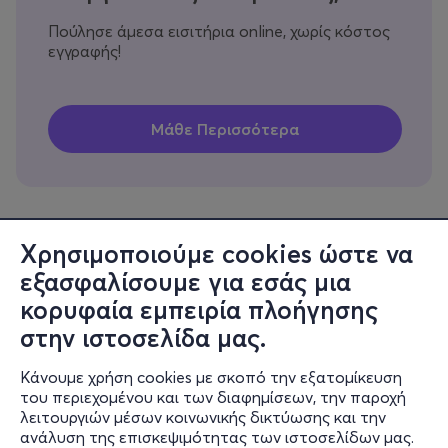
Πούλησε άμεσα εισιτήρια online, χωρίς κόστος
εγγραφής!
Χρησιμοποιούμε cookies ώστε να
εξασφαλίσουμε για εσάς μια
Πληροφορίες
κορυφαία εμπειρία πλοήγησης
Υποστήριξη
στην ιστοσελίδα μας.
Stay Connected
Κάνουμε χρήση cookies με σκοπό την εξατομίκευση
του περιεχομένου και των διαφημίσεων, την παροχή
λειτουργιών μέσων κοινωνικής δικτύωσης και την
ανάλυση της επισκεψιμότητας των ιστοσελίδων μας.
Mobile app