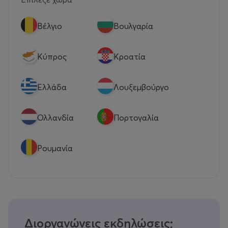
Βέλγιο
Βουλγαρία
Κύπρος
Κροατία
Eλλάδα
Λουξεμβούργο
Ολλανδία
Πορτογαλία
Ρουμανία
Διοργανώνεις εκδηλώσεις;