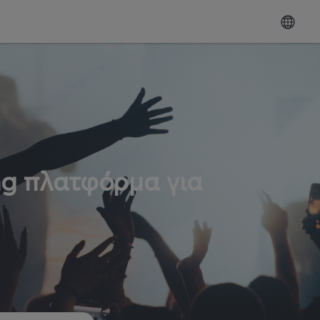
ng πλατφόρμα για
ω