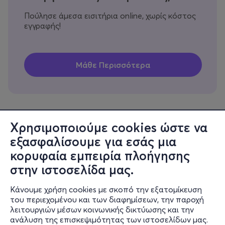
Πούλησε άμεσα εισιτήρια online, χωρίς κόστος
εγγραφής!
Χρησιμοποιούμε cookies ώστε να
εξασφαλίσουμε για εσάς μια
Πληροφορίες
κορυφαία εμπειρία πλοήγησης
Υποστήριξη
στην ιστοσελίδα μας.
Stay Connected
Κάνουμε χρήση cookies με σκοπό την εξατομίκευση
του περιεχομένου και των διαφημίσεων, την παροχή
λειτουργιών μέσων κοινωνικής δικτύωσης και την
ανάλυση της επισκεψιμότητας των ιστοσελίδων μας.
Mobile app