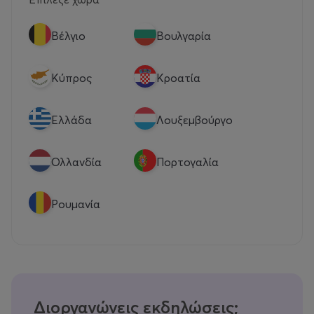
Βέλγιο
Βουλγαρία
Κύπρος
Κροατία
Eλλάδα
Λουξεμβούργο
Ολλανδία
Πορτογαλία
Ρουμανία
Διοργανώνεις εκδηλώσεις;