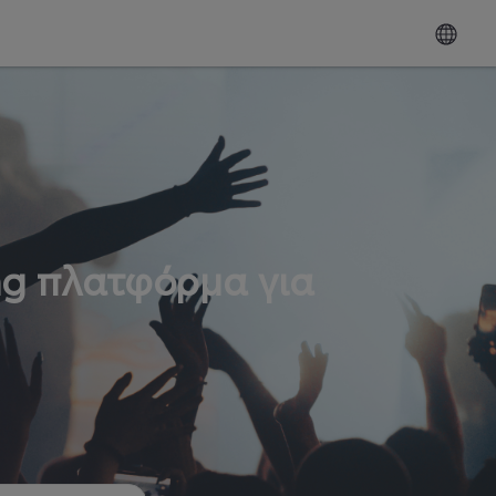
ng πλατφόρμα για
ω