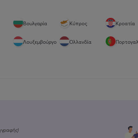
Βουλγαρία
Κύπρος
Κροατία
Λουξεμβούργο
Ολλανδία
Πορτογαλ
γγραφής!