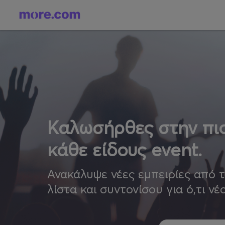
Καλωσήρθες στην πιο
κάθε είδους event.
Ανακάλυψε νέες εμπειρίες από 
λίστα και συντονίσου για ό,τι νέ