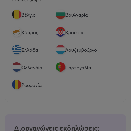
Βέλγιο
Βουλγαρία
Κύπρος
Κροατία
Eλλάδα
Λουξεμβούργο
Ολλανδία
Πορτογαλία
Ρουμανία
Διοργανώνεις εκδηλώσεις;