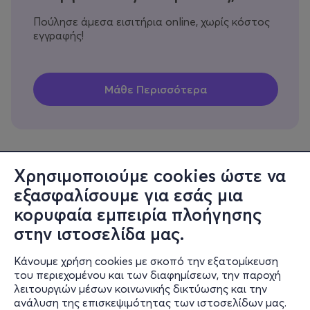
Πούλησε άμεσα εισιτήρια online, χωρίς κόστος
εγγραφής!
Χρησιμοποιούμε cookies ώστε να
εξασφαλίσουμε για εσάς μια
Πληροφορίες
κορυφαία εμπειρία πλοήγησης
Υποστήριξη
στην ιστοσελίδα μας.
Stay Connected
Κάνουμε χρήση cookies με σκοπό την εξατομίκευση
του περιεχομένου και των διαφημίσεων, την παροχή
λειτουργιών μέσων κοινωνικής δικτύωσης και την
ανάλυση της επισκεψιμότητας των ιστοσελίδων μας.
Mobile app