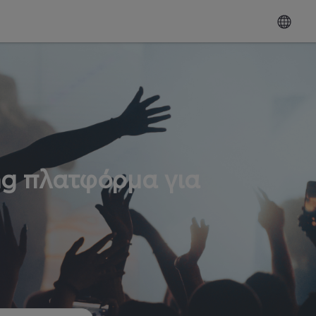
ng πλατφόρμα για
ω