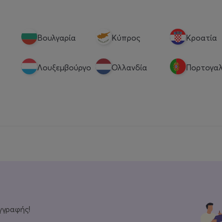
Βουλγαρία
Κύπρος
Κροατία
Λουξεμβούργο
Ολλανδία
Πορτογαλ
γγραφής!