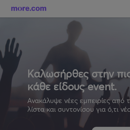
Καλωσήρθες στην πιο
κάθε είδους event.
Ανακάλυψε νέες εμπειρίες από 
λίστα και συντονίσου για ό,τι νέ