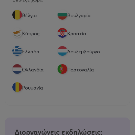
Βέλγιο
Βουλγαρία
Κύπρος
Κροατία
Eλλάδα
Λουξεμβούργο
Ολλανδία
Πορτογαλία
Ρουμανία
Διοργανώνεις εκδηλώσεις;