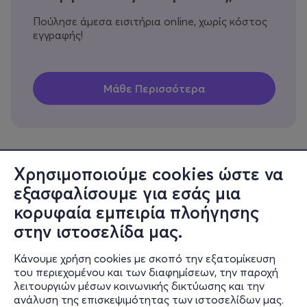
Πούλησε άμεσα εισιτήρια online, χωρίς κόστος
εγγραφής!
Χρησιμοποιούμε cookies ώστε να
εξασφαλίσουμε για εσάς μια
Πληροφορίες
κορυφαία εμπειρία πλοήγησης
Υποστήριξη
στην ιστοσελίδα μας.
Stay Connected
Κάνουμε χρήση cookies με σκοπό την εξατομίκευση
του περιεχομένου και των διαφημίσεων, την παροχή
λειτουργιών μέσων κοινωνικής δικτύωσης και την
ανάλυση της επισκεψιμότητας των ιστοσελίδων μας.
Mobile app