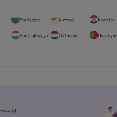
Βουλγαρία
Κύπρος
Κροατία
Λουξεμβούργο
Ολλανδία
Πορτογαλ
γγραφής!