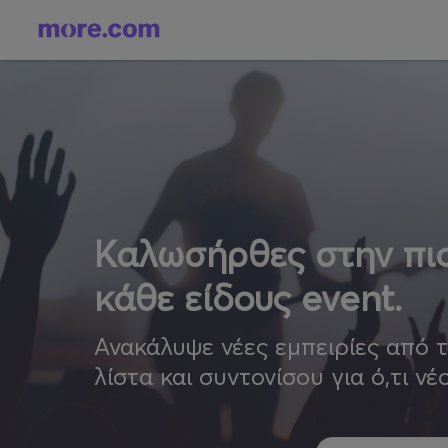
Καλωσήρθες στην πιο
κάθε είδους event.
Ανακάλυψε νέες εμπειρίες από 
λίστα και συντονίσου για ό,τι νέ