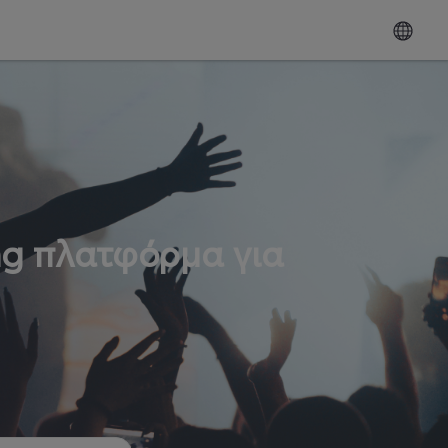
ng πλατφόρμα για
ω