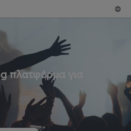
ng πλατφόρμα για
ω