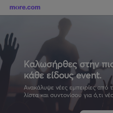
Καλωσήρθες στην πιο
κάθε είδους event.
Ανακάλυψε νέες εμπειρίες από 
λίστα και συντονίσου για ό,τι νέ