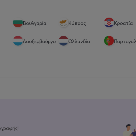
Βουλγαρία
Κύπρος
Κροατία
Λουξεμβούργο
Ολλανδία
Πορτογαλ
γγραφής!