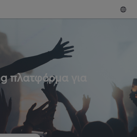
ng πλατφόρμα για
ω