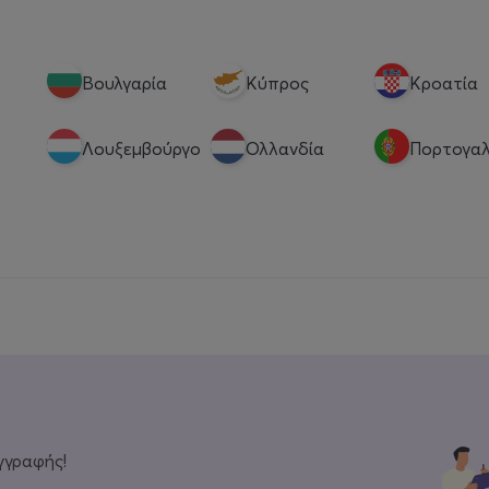
Βουλγαρία
Κύπρος
Κροατία
Λουξεμβούργο
Ολλανδία
Πορτογαλ
γγραφής!