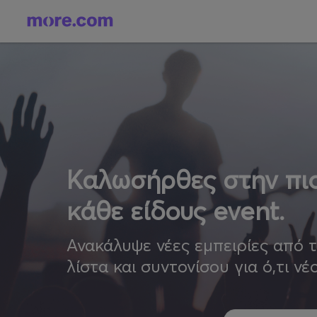
Καλωσήρθες στην πιο
κάθε είδους event.
Ανακάλυψε νέες εμπειρίες από 
λίστα και συντονίσου για ό,τι νέ