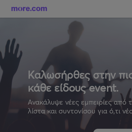
Καλωσήρθες στην πιο
κάθε είδους event.
Ανακάλυψε νέες εμπειρίες από 
λίστα και συντονίσου για ό,τι νέ