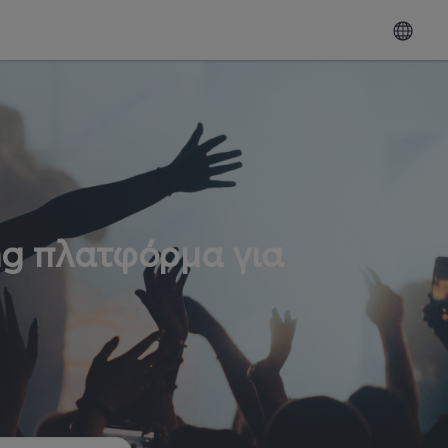
ng πλατφόρμα για
ω