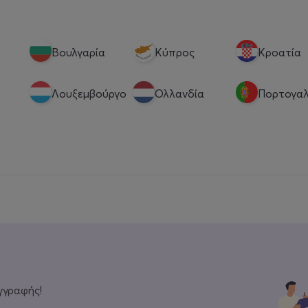
Βουλγαρία
Κύπρος
Κροατία
Λουξεμβούργο
Ολλανδία
Πορτογαλ
γγραφής!