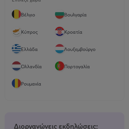
Βέλγιο
Βουλγαρία
Κύπρος
Κροατία
Eλλάδα
Λουξεμβούργο
Ολλανδία
Πορτογαλία
Ρουμανία
Διοργανώνεις εκδηλώσεις;