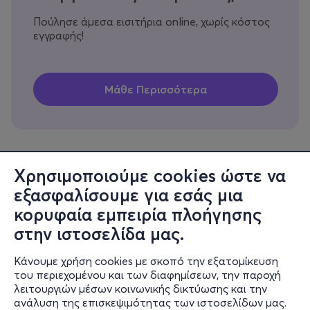
Πούλησε άμεσα εισιτήρια online, χωρίς κόστος
εγγραφής!
Χρησιμοποιούμε cookies ώστε να
εξασφαλίσουμε για εσάς μια
Πληροφορίες
κορυφαία εμπειρία πλοήγησης
Υποστήριξη
στην ιστοσελίδα μας.
Stay Connected
Κάνουμε χρήση cookies με σκοπό την εξατομίκευση
του περιεχομένου και των διαφημίσεων, την παροχή
λειτουργιών μέσων κοινωνικής δικτύωσης και την
ανάλυση της επισκεψιμότητας των ιστοσελίδων μας.
Mobile app