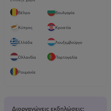
Βέλγιο
Βουλγαρία
Κύπρος
Κροατία
Eλλάδα
Λουξεμβούργο
Ολλανδία
Πορτογαλία
Ρουμανία
Διοργανώνεις εκδηλώσεις;