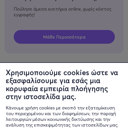
Πούλησε άμεσα εισιτήρια online, χωρίς κόστος
εγγραφής!
Χρησιμοποιούμε cookies ώστε να
εξασφαλίσουμε για εσάς μια
Πληροφορίες
κορυφαία εμπειρία πλοήγησης
Υποστήριξη
στην ιστοσελίδα μας.
Stay Connected
Κάνουμε χρήση cookies με σκοπό την εξατομίκευση
του περιεχομένου και των διαφημίσεων, την παροχή
λειτουργιών μέσων κοινωνικής δικτύωσης και την
ανάλυση της επισκεψιμότητας των ιστοσελίδων μας.
Mobile app