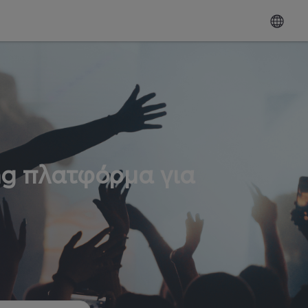
ng πλατφόρμα για
ω