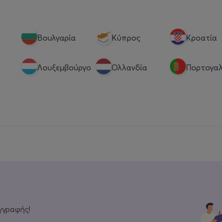
Βουλγαρία
Κύπρος
Κροατία
Λουξεμβούργο
Ολλανδία
Πορτογαλ
γγραφής!