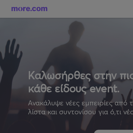
Καλωσήρθες στην πιο
κάθε είδους event.
Ανακάλυψε νέες εμπειρίες από 
λίστα και συντονίσου για ό,τι νέ