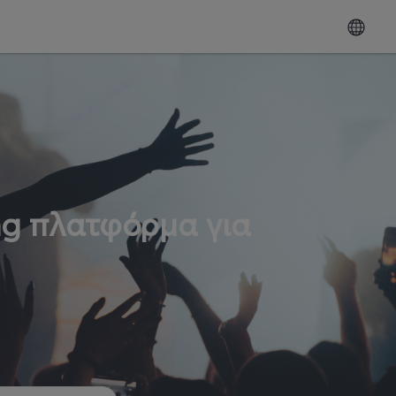
ng πλατφόρμα για
ω