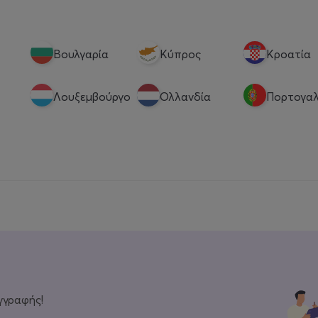
Βουλγαρία
Κύπρος
Κροατία
Λουξεμβούργο
Ολλανδία
Πορτογαλ
γγραφής!