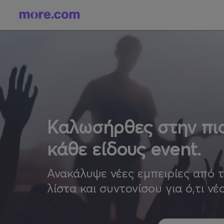
Καλωσήρθες στην πιο
κάθε είδους event.
Ανακάλυψε νέες εμπειρίες από 
λίστα και συντονίσου για ό,τι νέ