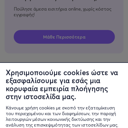
Πούλησε άμεσα εισιτήρια online, χωρίς κόστος
εγγραφής!
Χρησιμοποιούμε cookies ώστε να
εξασφαλίσουμε για εσάς μια
Πληροφορίες
κορυφαία εμπειρία πλοήγησης
Υποστήριξη
στην ιστοσελίδα μας.
Stay Connected
Κάνουμε χρήση cookies με σκοπό την εξατομίκευση
του περιεχομένου και των διαφημίσεων, την παροχή
λειτουργιών μέσων κοινωνικής δικτύωσης και την
ανάλυση της επισκεψιμότητας των ιστοσελίδων μας.
Mobile app