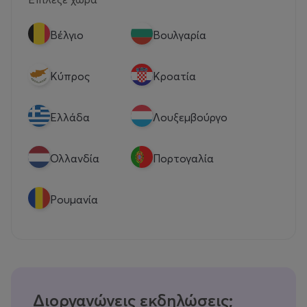
Βέλγιο
Βουλγαρία
Κύπρος
Κροατία
Eλλάδα
Λουξεμβούργο
Ολλανδία
Πορτογαλία
Ρουμανία
Διοργανώνεις εκδηλώσεις;