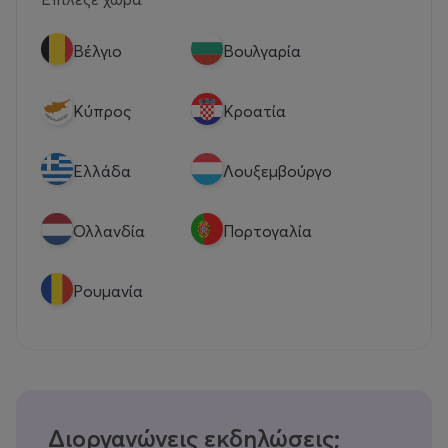
Βέλγιο
Βουλγαρία
Κύπρος
Κροατία
Eλλάδα
Λουξεμβούργο
Ολλανδία
Πορτογαλία
Ρουμανία
Διοργανώνεις εκδηλώσεις;