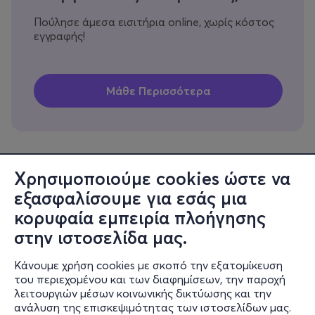
Πούλησε άμεσα εισιτήρια online, χωρίς κόστος
εγγραφής!
Χρησιμοποιούμε cookies ώστε να
εξασφαλίσουμε για εσάς μια
Πληροφορίες
κορυφαία εμπειρία πλοήγησης
Υποστήριξη
στην ιστοσελίδα μας.
Stay Connected
Κάνουμε χρήση cookies με σκοπό την εξατομίκευση
του περιεχομένου και των διαφημίσεων, την παροχή
λειτουργιών μέσων κοινωνικής δικτύωσης και την
ανάλυση της επισκεψιμότητας των ιστοσελίδων μας.
Mobile app