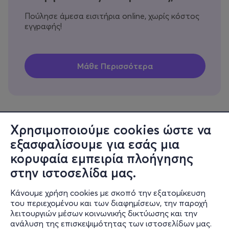
Πούλησε άμεσα εισιτήρια online, χωρίς κόστος
εγγραφής!
Χρησιμοποιούμε cookies ώστε να
εξασφαλίσουμε για εσάς μια
Πληροφορίες
κορυφαία εμπειρία πλοήγησης
Υποστήριξη
στην ιστοσελίδα μας.
Stay Connected
Κάνουμε χρήση cookies με σκοπό την εξατομίκευση
του περιεχομένου και των διαφημίσεων, την παροχή
λειτουργιών μέσων κοινωνικής δικτύωσης και την
ανάλυση της επισκεψιμότητας των ιστοσελίδων μας.
Mobile app