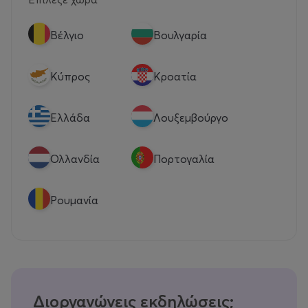
Βέλγιο
Βουλγαρία
Κύπρος
Κροατία
Eλλάδα
Λουξεμβούργο
Ολλανδία
Πορτογαλία
Ρουμανία
Διοργανώνεις εκδηλώσεις;