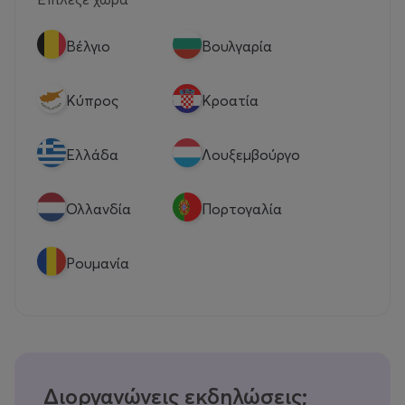
Βέλγιο
Βουλγαρία
Κύπρος
Κροατία
Eλλάδα
Λουξεμβούργο
Ολλανδία
Πορτογαλία
Ρουμανία
Διοργανώνεις εκδηλώσεις;