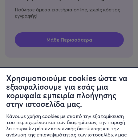
Πούλησε άμεσα εισιτήρια online, χωρίς κόστος
εγγραφής!
Χρησιμοποιούμε cookies ώστε να
εξασφαλίσουμε για εσάς μια
Πληροφορίες
κορυφαία εμπειρία πλοήγησης
Υποστήριξη
στην ιστοσελίδα μας.
Stay Connected
Κάνουμε χρήση cookies με σκοπό την εξατομίκευση
του περιεχομένου και των διαφημίσεων, την παροχή
λειτουργιών μέσων κοινωνικής δικτύωσης και την
ανάλυση της επισκεψιμότητας των ιστοσελίδων μας.
Mobile app