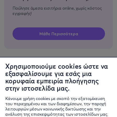
Πούλησε άμεσα εισιτήρια online, χωρίς κόστος
εγγραφής!
Χρησιμοποιούμε cookies ώστε να
εξασφαλίσουμε για εσάς μια
Πληροφορίες
κορυφαία εμπειρία πλοήγησης
Υποστήριξη
στην ιστοσελίδα μας.
Stay Connected
Κάνουμε χρήση cookies με σκοπό την εξατομίκευση
του περιεχομένου και των διαφημίσεων, την παροχή
λειτουργιών μέσων κοινωνικής δικτύωσης και την
ανάλυση της επισκεψιμότητας των ιστοσελίδων μας.
Mobile app