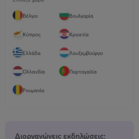
Βέλγιο
Βουλγαρία
Κύπρος
Κροατία
Eλλάδα
Λουξεμβούργο
Ολλανδία
Πορτογαλία
Ρουμανία
Διοργανώνεις εκδηλώσεις;