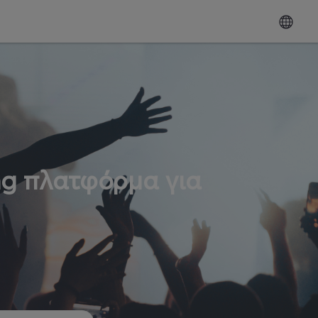
ng πλατφόρμα για
ω