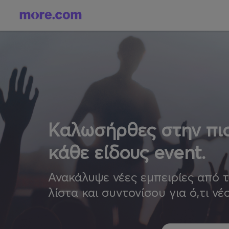
Καλωσήρθες στην πιο
κάθε είδους event.
Ανακάλυψε νέες εμπειρίες από 
λίστα και συντονίσου για ό,τι νέ