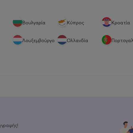
Βουλγαρία
Κύπρος
Κροατία
Λουξεμβούργο
Ολλανδία
Πορτογαλ
γγραφής!