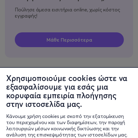
Πούλησε άμεσα εισιτήρια online, χωρίς κόστος
εγγραφής!
Χρησιμοποιούμε cookies ώστε να
εξασφαλίσουμε για εσάς μια
Πληροφορίες
κορυφαία εμπειρία πλοήγησης
Υποστήριξη
στην ιστοσελίδα μας.
Stay Connected
Κάνουμε χρήση cookies με σκοπό την εξατομίκευση
του περιεχομένου και των διαφημίσεων, την παροχή
λειτουργιών μέσων κοινωνικής δικτύωσης και την
ανάλυση της επισκεψιμότητας των ιστοσελίδων μας.
Mobile app