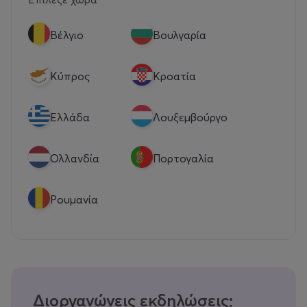
Βέλγιο
Βουλγαρία
Κύπρος
Κροατία
Eλλάδα
Λουξεμβούργο
Ολλανδία
Πορτογαλία
Ρουμανία
Διοργανώνεις εκδηλώσεις;