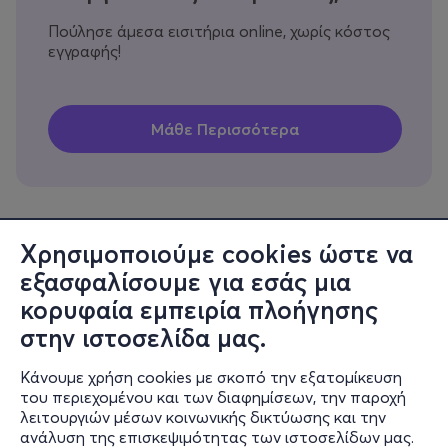
Πούλησε άμεσα εισιτήρια online, χωρίς κόστος
εγγραφής!
Χρησιμοποιούμε cookies ώστε να
εξασφαλίσουμε για εσάς μια
Πληροφορίες
κορυφαία εμπειρία πλοήγησης
Υποστήριξη
στην ιστοσελίδα μας.
Stay Connected
Κάνουμε χρήση cookies με σκοπό την εξατομίκευση
του περιεχομένου και των διαφημίσεων, την παροχή
λειτουργιών μέσων κοινωνικής δικτύωσης και την
ανάλυση της επισκεψιμότητας των ιστοσελίδων μας.
Mobile app