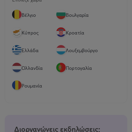
Βέλγιο
Βουλγαρία
Κύπρος
Κροατία
Eλλάδα
Λουξεμβούργο
Ολλανδία
Πορτογαλία
Ρουμανία
Διοργανώνεις εκδηλώσεις;