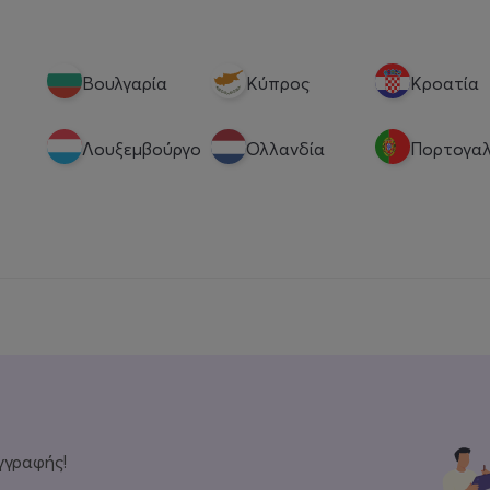
Βουλγαρία
Κύπρος
Κροατία
Λουξεμβούργο
Ολλανδία
Πορτογαλ
γγραφής!