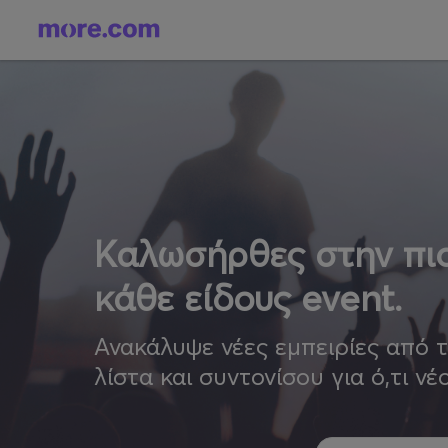
Καλωσήρθες στην πιο
κάθε είδους event.
Ανακάλυψε νέες εμπειρίες από 
λίστα και συντονίσου για ό,τι νέ