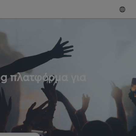
ng πλατφόρμα για
ω