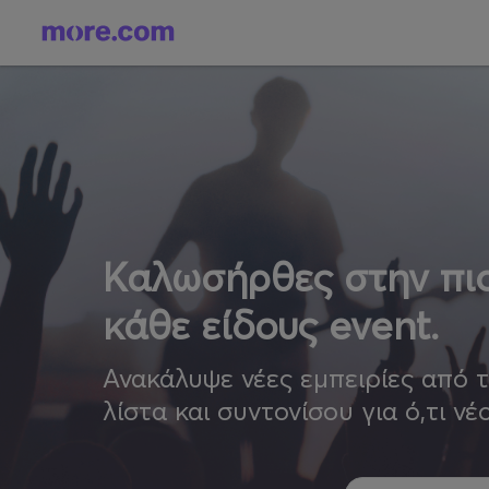
Καλωσήρθες στην πιο
κάθε είδους event.
Ανακάλυψε νέες εμπειρίες από 
λίστα και συντονίσου για ό,τι νέ