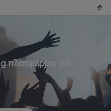
ng πλατφόρμα για
ω