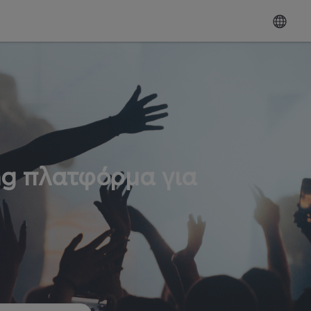
ng πλατφόρμα για
ω