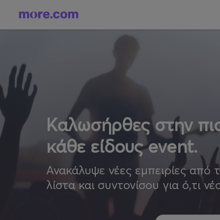
Καλωσήρθες στην πιο
κάθε είδους event.
Ανακάλυψε νέες εμπειρίες από 
λίστα και συντονίσου για ό,τι νέ