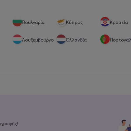
Βουλγαρία
Κύπρος
Κροατία
Λουξεμβούργο
Ολλανδία
Πορτογαλ
γγραφής!