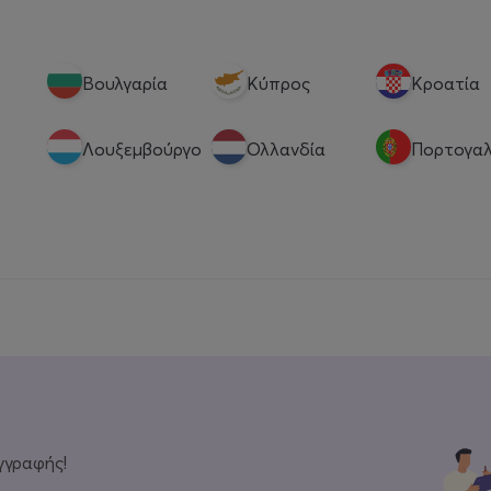
Βουλγαρία
Κύπρος
Κροατία
Λουξεμβούργο
Ολλανδία
Πορτογαλ
γγραφής!