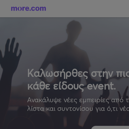
Καλωσήρθες στην πιο
κάθε είδους event.
Ανακάλυψε νέες εμπειρίες από 
λίστα και συντονίσου για ό,τι νέ