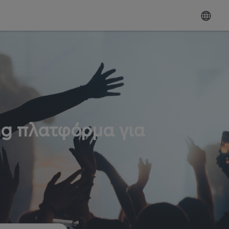
ng πλατφόρμα για
ω