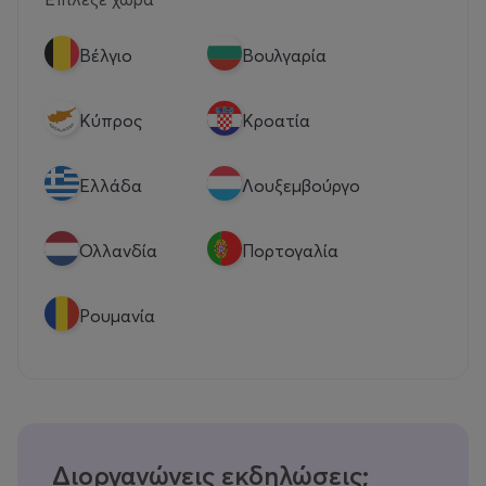
Βέλγιο
Βουλγαρία
Κύπρος
Κροατία
Eλλάδα
Λουξεμβούργο
Ολλανδία
Πορτογαλία
Ρουμανία
Διοργανώνεις εκδηλώσεις;