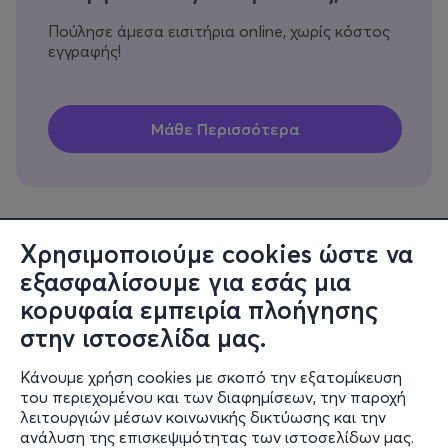
Πούλησε άμεσα εισιτήρια online, χωρίς κόστος
εγγραφής!
Χρησιμοποιούμε cookies ώστε να
εξασφαλίσουμε για εσάς μια
Πληροφορίες
κορυφαία εμπειρία πλοήγησης
Υποστήριξη
στην ιστοσελίδα μας.
Stay Connected
Κάνουμε χρήση cookies με σκοπό την εξατομίκευση
του περιεχομένου και των διαφημίσεων, την παροχή
λειτουργιών μέσων κοινωνικής δικτύωσης και την
ανάλυση της επισκεψιμότητας των ιστοσελίδων μας.
Mobile app