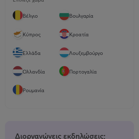
Βέλγιο
Βουλγαρία
Κύπρος
Κροατία
Eλλάδα
Λουξεμβούργο
Ολλανδία
Πορτογαλία
Ρουμανία
Διοργανώνεις εκδηλώσεις;