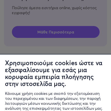
Πούλησε άμεσα εισιτήρια online, χωρίς κόστος
εγγραφής!
Χρησιμοποιούμε cookies ώστε να
εξασφαλίσουμε για εσάς μια
Πληροφορίες
κορυφαία εμπειρία πλοήγησης
Υποστήριξη
στην ιστοσελίδα μας.
Stay Connected
Κάνουμε χρήση cookies με σκοπό την εξατομίκευση
του περιεχομένου και των διαφημίσεων, την παροχή
λειτουργιών μέσων κοινωνικής δικτύωσης και την
ανάλυση της επισκεψιμότητας των ιστοσελίδων μας.
Mobile app