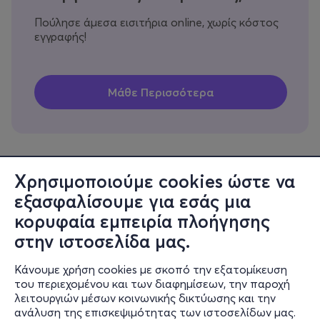
Πούλησε άμεσα εισιτήρια online, χωρίς κόστος
εγγραφής!
Χρησιμοποιούμε cookies ώστε να
εξασφαλίσουμε για εσάς μια
Πληροφορίες
κορυφαία εμπειρία πλοήγησης
Υποστήριξη
στην ιστοσελίδα μας.
Stay Connected
Κάνουμε χρήση cookies με σκοπό την εξατομίκευση
του περιεχομένου και των διαφημίσεων, την παροχή
λειτουργιών μέσων κοινωνικής δικτύωσης και την
ανάλυση της επισκεψιμότητας των ιστοσελίδων μας.
Mobile app