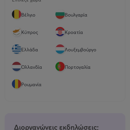
Βέλγιο
Βουλγαρία
Κύπρος
Κροατία
Eλλάδα
Λουξεμβούργο
Ολλανδία
Πορτογαλία
Ρουμανία
Διοργανώνεις εκδηλώσεις;