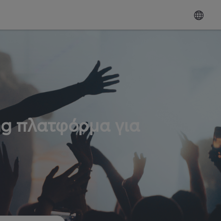
ng πλατφόρμα για
ω