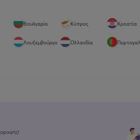
Βουλγαρία
Κύπρος
Κροατία
Λουξεμβούργο
Ολλανδία
Πορτογαλ
γγραφής!