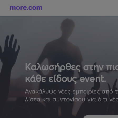
Καλωσήρθες στην πιο
κάθε είδους event.
Ανακάλυψε νέες εμπειρίες από 
λίστα και συντονίσου για ό,τι νέ