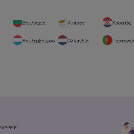
Βουλγαρία
Κύπρος
Κροατία
Λουξεμβούργο
Ολλανδία
Πορτογαλ
γγραφής!