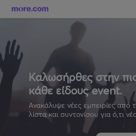
Καλωσήρθες στην πιο
κάθε είδους event.
Ανακάλυψε νέες εμπειρίες από 
λίστα και συντονίσου για ό,τι νέ