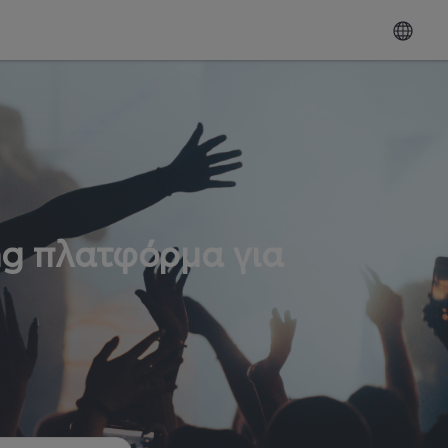
ng πλατφόρμα για
ω