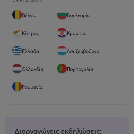
Βέλγιο
Βουλγαρία
Κύπρος
Κροατία
Eλλάδα
Λουξεμβούργο
Ολλανδία
Πορτογαλία
Ρουμανία
Διοργανώνεις εκδηλώσεις;