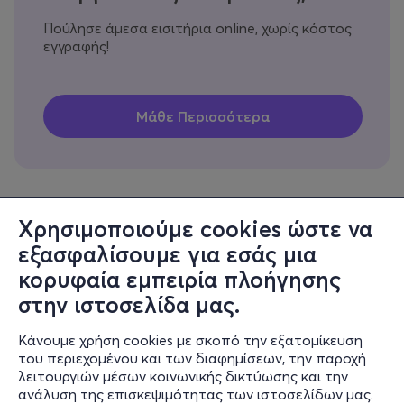
Πούλησε άμεσα εισιτήρια online, χωρίς κόστος
εγγραφής!
Χρησιμοποιούμε cookies ώστε να
εξασφαλίσουμε για εσάς μια
Πληροφορίες
κορυφαία εμπειρία πλοήγησης
Υποστήριξη
στην ιστοσελίδα μας.
Stay Connected
Κάνουμε χρήση cookies με σκοπό την εξατομίκευση
του περιεχομένου και των διαφημίσεων, την παροχή
λειτουργιών μέσων κοινωνικής δικτύωσης και την
ανάλυση της επισκεψιμότητας των ιστοσελίδων μας.
Mobile app