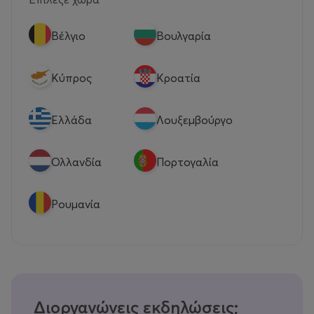
Βέλγιο
Βουλγαρία
Κύπρος
Κροατία
Eλλάδα
Λουξεμβούργο
Ολλανδία
Πορτογαλία
Ρουμανία
Διοργανώνεις εκδηλώσεις;