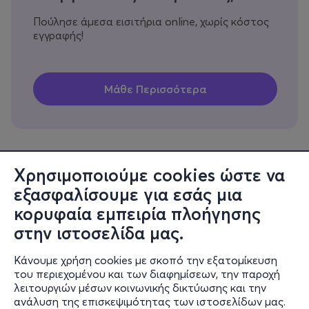
Πούλησε άμεσα εισιτήρια online, χωρίς κόστος
εγγραφής!
Χρησιμοποιούμε cookies ώστε να
εξασφαλίσουμε για εσάς μια
Πληροφορίες
κορυφαία εμπειρία πλοήγησης
Υποστήριξη
στην ιστοσελίδα μας.
Stay Connected
Κάνουμε χρήση cookies με σκοπό την εξατομίκευση
του περιεχομένου και των διαφημίσεων, την παροχή
λειτουργιών μέσων κοινωνικής δικτύωσης και την
ανάλυση της επισκεψιμότητας των ιστοσελίδων μας.
Mobile app